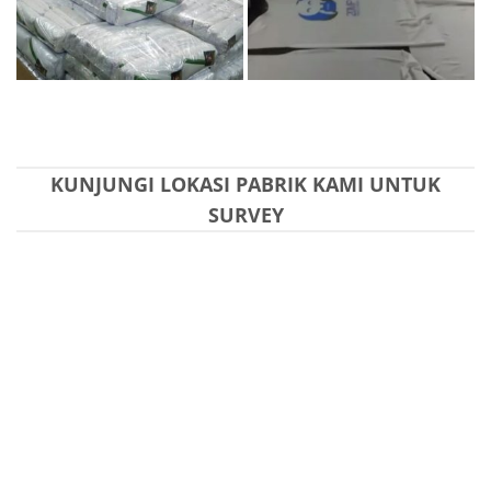
KUNJUNGI LOKASI PABRIK KAMI UNTUK
SURVEY