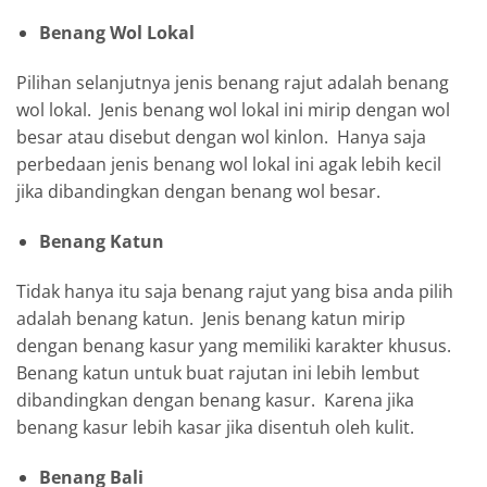
Benang Wol Lokal
Pilihan selanjutnya jenis benang rajut adalah benang
wol lokal. Jenis benang wol lokal ini mirip dengan wol
besar atau disebut dengan wol kinlon. Hanya saja
perbedaan jenis benang wol lokal ini agak lebih kecil
jika dibandingkan dengan benang wol besar.
Benang Katun
Tidak hanya itu saja benang rajut yang bisa anda pilih
adalah benang katun. Jenis benang katun mirip
dengan benang kasur yang memiliki karakter khusus.
Benang katun untuk buat rajutan ini lebih lembut
dibandingkan dengan benang kasur. Karena jika
benang kasur lebih kasar jika disentuh oleh kulit.
Benang Bali