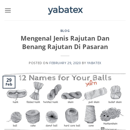
Skip
to
content
BLOG
Mengenal Jenis Rajutan Dan
Benang Rajutan Di Pasaran
POSTED ON
FEBRUARY 29, 2020
BY
YABATEX
29
Feb