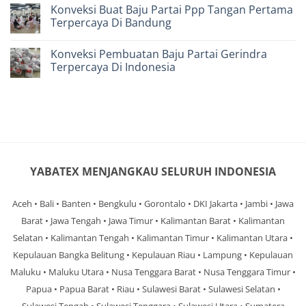
Online
Comments
Konveksi Buat Baju Partai Ppp Tangan Pertama
Yang
on
Perlu
Konveksi
Terpercaya Di Bandung
Anda
Baju
Ketahui
Partai
No
Hanura
Comments
Konveksi Pembuatan Baju Partai Gerindra
Berpengalaman
on
Di
Konveksi
Terpercaya Di Indonesia
Bandung
Buat
Baju
No
Partai
Comments
Ppp
on
Tangan
Konveksi
Pertama
Pembuatan
Terpercaya
Baju
Di
Partai
Bandung
Gerindra
Terpercaya
Di
YABATEX MENJANGKAU SELURUH INDONESIA
Indonesia
Aceh • Bali • Banten • Bengkulu • Gorontalo • DKI Jakarta • Jambi • Jawa
Barat • Jawa Tengah • Jawa Timur • Kalimantan Barat • Kalimantan
Selatan • Kalimantan Tengah • Kalimantan Timur • Kalimantan Utara •
Kepulauan Bangka Belitung • Kepulauan Riau • Lampung • Kepulauan
Maluku • Maluku Utara • Nusa Tenggara Barat • Nusa Tenggara Timur •
Papua • Papua Barat • Riau • Sulawesi Barat • Sulawesi Selatan •