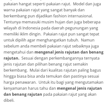
pakaian hangat seperti pakaian rajut. Model dan juga
warna pakaian rajut yang sangat banyak dan
berkembang pun dijadikan fashion internasional.
Tentunya memasuki musim hujan dan juga beberapa
wilayah di Indonesia pada daerah pegunungan yang
memiliki iklim dingin. Pakaian rajut pun sangat tepat
untuk dipilih agar menghangatkan tubuh. Namun
sebelum anda membeli pakaian rajut sebaiknya juga
mengetahui dan
mengenal jenis rajutan dan benang
rajutan.
Sesuai dengan perkembangannya ternyata
jenis rajutan dan pilihan benang rajut semakin
berkembang. Mulai dari kualitas rajutan paling bagus
hingga biasa bisa anda temukan dan pastinya sesuai
harga penawaran. Untuk itu bagi yang mengutamakan
kenyamanan harus tahu dan
mengenal jenis rajutan
dan benang rajutan
pada pakaian rajut yang akan
dibeli.