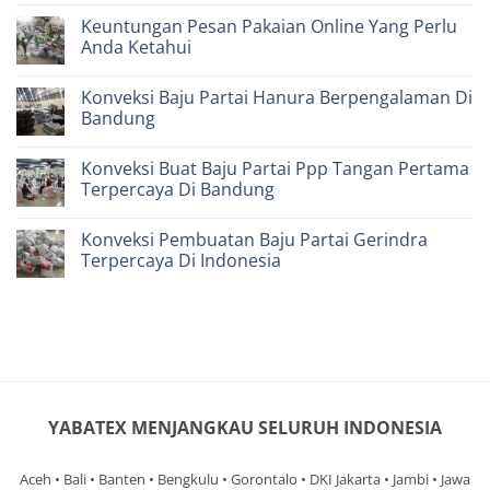
Bandung
Dibuat
Comments
Keuntungan Pesan Pakaian Online Yang Perlu
Pabrik
on
Baju
Kerugian
Anda Ketahui
Fashion
Memilih
Murah
Konveksi
No
Terbaik
Kaos
Comments
Konveksi Baju Partai Hanura Berpengalaman Di
Murah
on
Kurang
Keuntungan
Bandung
Berkualitas
Pesan
Pakaian
No
Online
Comments
Konveksi Buat Baju Partai Ppp Tangan Pertama
Yang
on
Perlu
Konveksi
Terpercaya Di Bandung
Anda
Baju
Ketahui
Partai
No
Hanura
Comments
Konveksi Pembuatan Baju Partai Gerindra
Berpengalaman
on
Di
Konveksi
Terpercaya Di Indonesia
Bandung
Buat
Baju
No
Partai
Comments
Ppp
on
Tangan
Konveksi
Pertama
Pembuatan
Terpercaya
Baju
Di
Partai
Bandung
Gerindra
Terpercaya
Di
YABATEX MENJANGKAU SELURUH INDONESIA
Indonesia
Aceh • Bali • Banten • Bengkulu • Gorontalo • DKI Jakarta • Jambi • Jawa