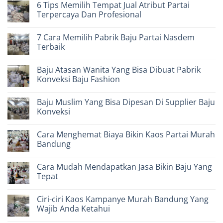
6 Tips Memilih Tempat Jual Atribut Partai
Baju
on
Partai
6
Terpercaya Dan Profesional
Pan
Langkah
Yang
Menentukan
No
Terpercaya
Pilihan
Comments
7 Cara Memilih Pabrik Baju Partai Nasdem
Dan
Tempat
on
Profesional
Buat
6
Terbaik
Baju
Tips
Partai
Memilih
No
Pks
Tempat
Comments
Baju Atasan Wanita Yang Bisa Dibuat Pabrik
Terbaik
Jual
on
Atribut
7
Konveksi Baju Fashion
Partai
Cara
Terpercaya
Memilih
No
Dan
Pabrik
Comments
Baju Muslim Yang Bisa Dipesan Di Supplier Baju
Profesional
Baju
on
Partai
Baju
Konveksi
Nasdem
Atasan
Terbaik
Wanita
No
Yang
Comments
Cara Menghemat Biaya Bikin Kaos Partai Murah
Bisa
on
Dibuat
Baju
Bandung
Pabrik
Muslim
Konveksi
Yang
No
Baju
Bisa
Comments
Cara Mudah Mendapatkan Jasa Bikin Baju Yang
Fashion
Dipesan
on
Di
Cara
Tepat
Supplier
Menghemat
Baju
Biaya
No
Konveksi
Bikin
Comments
Ciri-ciri Kaos Kampanye Murah Bandung Yang
Kaos
on
Partai
Cara
Wajib Anda Ketahui
Murah
Mudah
Bandung
Mendapatkan
No