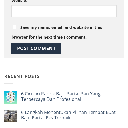
Website
Save my name, email, and website in this
browser for the next time I comment.
RECENT POSTS
6 Ciri-ciri Pabrik Baju Partai Pan Yang
Terpercaya Dan Profesional
No
Comments
6 Langkah Menentukan Pilihan Tempat Buat
on
6
Baju Partai Pks Terbaik
Ciri-
ciri
No
Pabrik
Comments