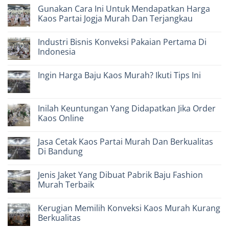
Jasa
Comments
Gunakan Cara Ini Untuk Mendapatkan Harga
Bikin
on
Baju
Ciri-
Kaos Partai Jogja Murah Dan Terjangkau
Yang
ciri
Tepat
Kaos
No
Kampanye
Comments
Industri Bisnis Konveksi Pakaian Pertama Di
Murah
on
Bandung
Gunakan
Indonesia
Yang
Cara
Wajib
Ini
No
Anda
Untuk
Comments
Ingin Harga Baju Kaos Murah? Ikuti Tips Ini
Ketahui
Mendapatkan
on
Harga
Industri
No
Kaos
Bisnis
Comments
Partai
Konveksi
on
Jogja
Pakaian
Ingin
Inilah Keuntungan Yang Didapatkan Jika Order
Murah
Pertama
Harga
Dan
Di
Kaos Online
Baju
Terjangkau
Indonesia
Kaos
No
Murah?
Comments
Ikuti
Jasa Cetak Kaos Partai Murah Dan Berkualitas
on
Tips
Inilah
Di Bandung
Ini
Keuntungan
Yang
No
Didapatkan
Comments
Jenis Jaket Yang Dibuat Pabrik Baju Fashion
Jika
on
Order
Jasa
Murah Terbaik
Kaos
Cetak
Online
Kaos
No
Partai
Comments
Kerugian Memilih Konveksi Kaos Murah Kurang
Murah
on
Dan
Jenis
Berkualitas
Berkualitas
Jaket
Di
Yang
No