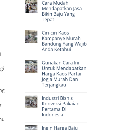
Cara Mudah
on
Baju
Cara
Konveksi
Mendapatkan Jasa
Menghemat
Bikin Baju Yang
Biaya
Bikin
Tepat
Kaos
Partai
No
Murah
Comments
Ciri-ciri Kaos
on
Bandung
Cara
Kampanye Murah
Mudah
Bandung Yang Wajib
Mendapatkan
Jasa
Anda Ketahui
Bikin
i
Baju
No
Yang
Comments
Gunakan Cara Ini
on
Tepat
Ciri-
Untuk Mendapatkan
gi
ciri
Harga Kaos Partai
Kaos
Kampanye
Jogja Murah Dan
Murah
i
Terjangkau
Bandung
Yang
ng
No
Wajib
Comments
Anda
Industri Bisnis
on
Ketahui
Gunakan
Konveksi Pakaian
r
Cara
Pertama Di
Ini
Untuk
Indonesia
Mendapatkan
ahu
Harga
No
Kaos
Comments
Ingin Harga Baju
on
Partai