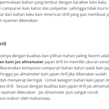
ki permukaan bahan yang lembut dengan karakter kain kaku.
ri campuran kain katun dan polyester, sehingga tidak murni
at dari bahan kaku kain American drill yang pas membuat j
at nyaman dikenakan.
ill
jutnya dengan kualitas dan pilihan bahan paling favorit ada
han kain jas almamater
japan drill ini memiliki ukuran serat
i dikarenakan komposisi campuran bahan katun pada kain ja
Sehingga jas almamater kain japan drill jika dikenakan sudah
ah menyerap keringat. Untuk kategori bahan kain japan dr
a drill. Sesuai dengan kualitas kain japan drill jas almama
at nyaman dikenakan. Jas almamater pun sangat cocok
pun indoor oleh mahasiswa.