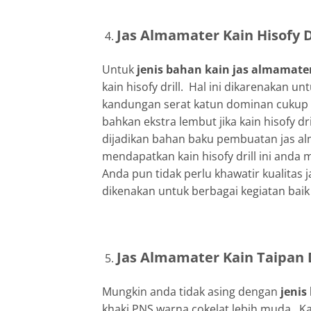
Jas Almamater Kain Hisofy D
Untuk
jenis bahan kain jas almamate
kain hisofy drill. Hal ini dikarenakan un
kandungan serat katun dominan cukup ti
bahkan ekstra lembut jika kain hisofy d
dijadikan bahan baku pembuatan jas a
mendapatkan kain hisofy drill ini an
Anda pun tidak perlu khawatir kualitas
dikenakan untuk berbagai kegiatan baik
Jas Almamater Kain Taipan D
Mungkin anda tidak asing dengan
jenis
khaki PNS warna cokelat lebih muda. Ka