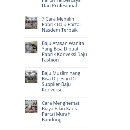
Menentukan
Profesional
Pilihan
Dan Profesional
Tempat
Buat
No
Baju
Comments
7 Cara Memilih
on
Partai
6
Pks
Pabrik Baju Partai
Tips
Terbaik
Nasdem Terbaik
Memilih
Tempat
No
Jual
Comments
Atribut
Baju Atasan Wanita
on
Partai
7
Yang Bisa Dibuat
Terpercaya
Cara
Dan
Pabrik Konveksi Baju
Memilih
Profesional
Pabrik
Fashion
Baju
Partai
No
Nasdem
Comments
Baju Muslim Yang
on
Terbaik
Baju
Bisa Dipesan Di
Atasan
Supplier Baju
Wanita
Yang
Konveksi
Bisa
Dibuat
No
Pabrik
Comments
Cara Menghemat
on
Konveksi
Baju
Baju
Biaya Bikin Kaos
Muslim
Fashion
Partai Murah
Yang
Bisa
Bandung
Dipesan
Di
No
Supplier
Comments