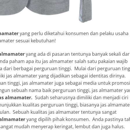
lmamater
yang perlu diketahui konsumen dan pelaku usaha
amater sesuai kebutuhan!
s almamater
yang ada di pasaran tentunya banyak sekali dar
anda paham apa itu jas almamater salah satu pakaian wajib
wa dari berbagai perguruan tinggi. Mulai dari perguruan ting
ki jas almamater yang dijadikan sebagai identitas dirinya.
ruan tinggi, jas almamater juga sebagai media untuk promos
ngun sebuah nama baik perguruan tinggi, jas almamater ya
jas almamater.
Sudah seharusnya dimiliki dan menjadi ciri
unjukkan kualitas perguruan tinggi, biasanya jas almamate
ulan. Sebuah kualitas jas almamater tentunya sangat
s almamater
yang dipilih pihak konsumen. Anda pastinya t
sangat mudah menyerap keringat, lembut dan juga halus.