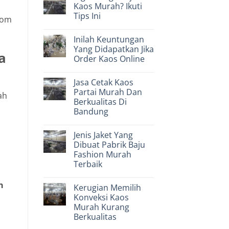
Industri
Jogja
Kaos Murah? Ikuti
Bisnis
Murah
Tips Ini
Konveksi
Dan
tom
Pakaian
Terjangkau
No
Pertama
Comments
Di
Inilah Keuntungan
on
Indonesia
Ingin
Yang Didapatkan Jika
Harga
a
Order Kaos Online
Baju
Kaos
No
Murah?
Comments
Ikuti
Jasa Cetak Kaos
on
Tips
Inilah
Partai Murah Dan
Ini
ah
Keuntungan
Berkualitas Di
Yang
Didapatkan
Bandung
Jika
Order
No
Kaos
Comments
Jenis Jaket Yang
on
Online
Jasa
Dibuat Pabrik Baju
Cetak
Fashion Murah
Kaos
Partai
Terbaik
Murah
Dan
No
Berkualitas
Comments
n
Kerugian Memilih
on
Di
Jenis
Bandung
Konveksi Kaos
Jaket
Murah Kurang
Yang
Dibuat
Berkualitas
Pabrik
Baju
No