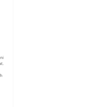
.
ini
at.
ih