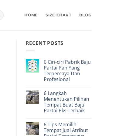
HOME
SIZE CHART
BLOG
RECENT POSTS
6 Ciri-ciri Pabrik Baju
Partai Pan Yang
Terpercaya Dan
Profesional
No
Comments
6 Langkah
on
6
Menentukan Pilihan
Ciri-
Tempat Buat Baju
ciri
Pabrik
Partai Pks Terbaik
Baju
Partai
No
Pan
Comments
6 Tips Memilih
on
Yang
6
Terpercaya
Tempat Jual Atribut
Langkah
Dan
Partai Terpercaya