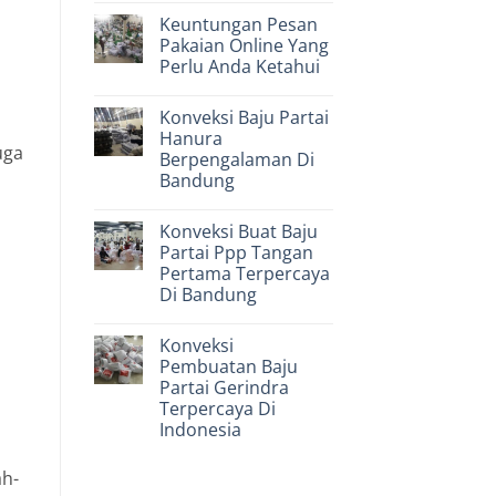
Fashion
Comments
Keuntungan Pesan
on
Murah
Kerugian
Terbaik
Pakaian Online Yang
Memilih
Perlu Anda Ketahui
Konveksi
Kaos
No
Murah
Comments
Kurang
Konveksi Baju Partai
on
Berkualitas
Keuntungan
Hanura
Pesan
uga
Berpengalaman Di
Pakaian
Online
Bandung
Yang
Perlu
No
Anda
Comments
Konveksi Buat Baju
on
Ketahui
Konveksi
Partai Ppp Tangan
Baju
Pertama Terpercaya
Partai
Hanura
Di Bandung
Berpengalaman
Di
No
Bandung
Comments
Konveksi
on
Konveksi
Pembuatan Baju
Buat
Partai Gerindra
Baju
Partai
Terpercaya Di
Ppp
Indonesia
Tangan
Pertama
No
Terpercaya
Comments
ah-
Di
on
Bandung
Konveksi