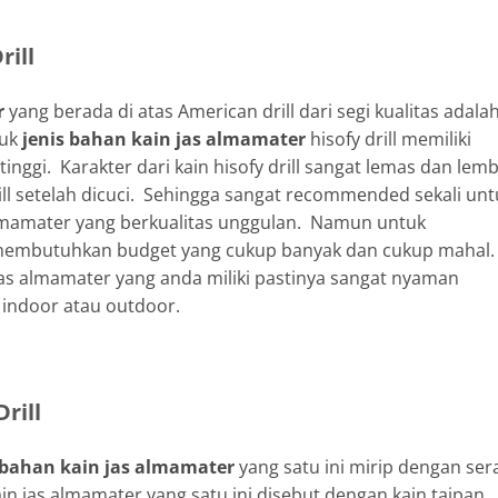
rill
r
yang berada di atas American drill dari segi kualitas adala
tuk
jenis bahan kain jas almamater
hisofy drill memiliki
nggi. Karakter dari kain hisofy drill sangat lemas dan lem
rill setelah dicuci. Sehingga sangat recommended sekali unt
lmamater yang berkualitas unggulan. Namun untuk
da membutuhkan budget yang cukup banyak dan cukup mahal
 jas almamater yang anda miliki pastinya sangat nyaman
 indoor atau outdoor.
rill
 bahan kain jas almamater
yang satu ini mirip dengan ser
in jas almamater yang satu ini disebut dengan kain taipan