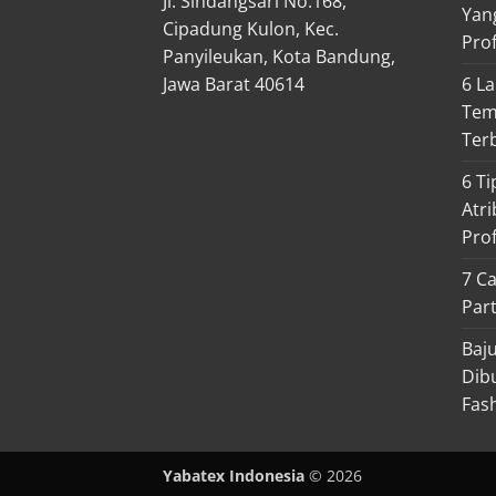
Jl. Sindangsari No.168,
Yan
Cipadung Kulon, Kec.
Pro
Panyileukan, Kota Bandung,
6 L
Jawa Barat 40614
Tem
Ter
6 Ti
Atr
Pro
7 Ca
Par
Baj
Dib
Fas
Yabatex Indonesia
© 2026