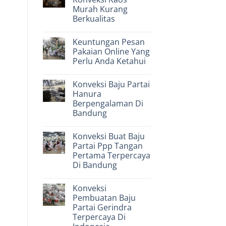
Jaket
Murah Kurang
Yang
Dibuat
Berkualitas
Pabrik
Baju
No
Fashion
Comments
Keuntungan Pesan
on
Murah
Kerugian
Terbaik
Pakaian Online Yang
Memilih
Perlu Anda Ketahui
Konveksi
Kaos
No
Murah
Comments
Kurang
Konveksi Baju Partai
on
Berkualitas
Keuntungan
Hanura
Pesan
Berpengalaman Di
Pakaian
Online
Bandung
Yang
Perlu
No
Anda
Comments
Konveksi Buat Baju
on
Ketahui
Konveksi
Partai Ppp Tangan
Baju
Pertama Terpercaya
Partai
Hanura
Di Bandung
Berpengalaman
Di
No
Bandung
Comments
Konveksi
on
Konveksi
Pembuatan Baju
Buat
Partai Gerindra
Baju
Partai
Terpercaya Di
Ppp