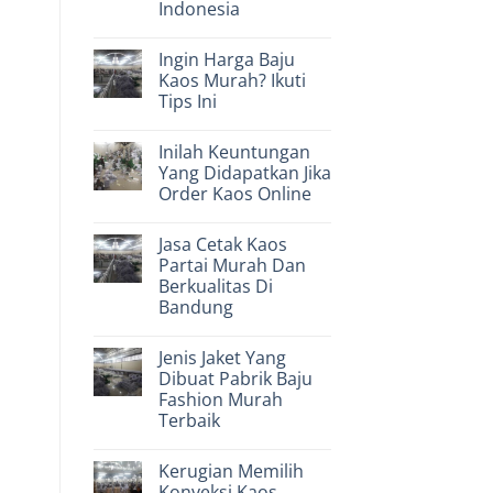
Untuk
Indonesia
Mendapatkan
Harga
No
Kaos
Comments
Ingin Harga Baju
on
Partai
Industri
Jogja
Kaos Murah? Ikuti
Bisnis
Murah
Tips Ini
Konveksi
Dan
Pakaian
Terjangkau
No
Pertama
Comments
Di
Inilah Keuntungan
on
Indonesia
Ingin
Yang Didapatkan Jika
Harga
Order Kaos Online
Baju
Kaos
No
Murah?
Comments
Ikuti
Jasa Cetak Kaos
on
Tips
Inilah
Partai Murah Dan
Ini
Keuntungan
Berkualitas Di
Yang
Didapatkan
Bandung
Jika
Order
No
Kaos
Comments
Jenis Jaket Yang
on
Online
Jasa
Dibuat Pabrik Baju
Cetak
Fashion Murah
Kaos
Partai
Terbaik
Murah
Dan
No
Berkualitas
Comments
Kerugian Memilih
on
Di
Jenis
Bandung
Konveksi Kaos