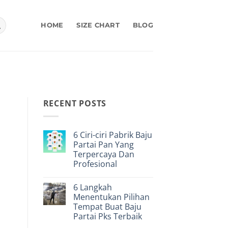
HOME
SIZE CHART
BLOG
RECENT POSTS
6 Ciri-ciri Pabrik Baju
Partai Pan Yang
Terpercaya Dan
Profesional
No
Comments
6 Langkah
on
6
Menentukan Pilihan
Ciri-
Tempat Buat Baju
ciri
Pabrik
Partai Pks Terbaik
Baju
Partai
No