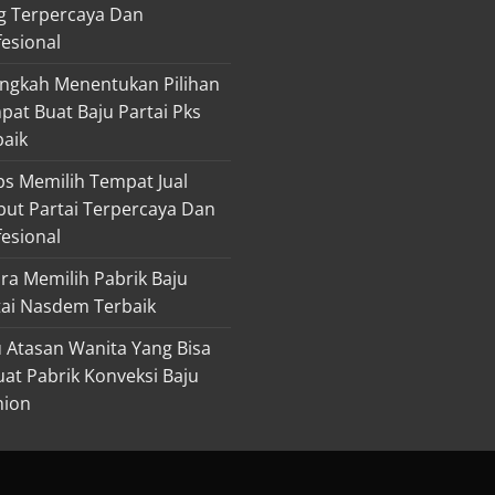
g Terpercaya Dan
fesional
angkah Menentukan Pilihan
pat Buat Baju Partai Pks
baik
ps Memilih Tempat Jual
ibut Partai Terpercaya Dan
fesional
ra Memilih Pabrik Baju
tai Nasdem Terbaik
u Atasan Wanita Yang Bisa
uat Pabrik Konveksi Baju
hion