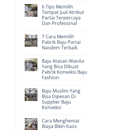
Pan
Comments
6 Tips Memilih
on
Yang
6
Terpercaya
Tempat Jual Atribut
Langkah
Dan
Partai Terpercaya
Menentukan
Profesional
Pilihan
Dan Profesional
Tempat
Buat
No
Baju
Comments
7 Cara Memilih
on
Partai
6
Pks
Pabrik Baju Partai
Tips
Terbaik
Nasdem Terbaik
Memilih
Tempat
No
Jual
Comments
Atribut
Baju Atasan Wanita
on
Partai
7
Yang Bisa Dibuat
Terpercaya
Cara
Dan
Pabrik Konveksi Baju
Memilih
Profesional
Pabrik
Fashion
Baju
Partai
No
Nasdem
Comments
Baju Muslim Yang
on
Terbaik
Baju
Bisa Dipesan Di
Atasan
Supplier Baju
Wanita
Yang
Konveksi
Bisa
Dibuat
No
Pabrik
Comments
Cara Menghemat
on
Konveksi
Baju
Baju
Biaya Bikin Kaos
Muslim
Fashion