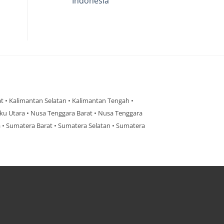
Indonesia
Tangan
Pertama
No
Terpercaya
Comments
Di
on
Bandung
Konveksi
Pembuatan
Baju
Partai
Gerindra
Terpercaya
Di
Indonesia
rat • Kalimantan Selatan • Kalimantan Tengah •
ku Utara • Nusa Tenggara Barat • Nusa Tenggara
ra • Sumatera Barat • Sumatera Selatan • Sumatera