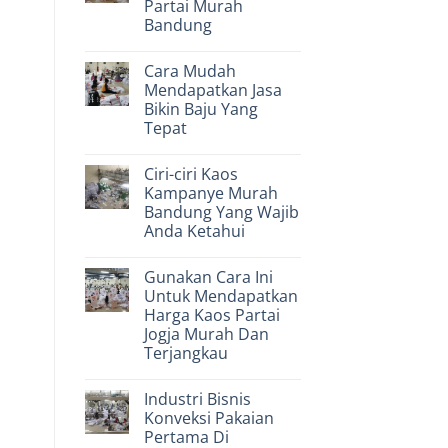
Partai Murah
Yang
Bisa
Bandung
Dipesan
Di
No
Supplier
Comments
Cara Mudah
on
Baju
Cara
Konveksi
Mendapatkan Jasa
Menghemat
Bikin Baju Yang
Biaya
Bikin
Tepat
Kaos
Partai
No
Murah
Comments
Ciri-ciri Kaos
on
Bandung
Cara
Kampanye Murah
Mudah
Bandung Yang Wajib
Mendapatkan
Jasa
Anda Ketahui
Bikin
Baju
No
Yang
Comments
Gunakan Cara Ini
on
Tepat
Ciri-
Untuk Mendapatkan
ciri
Harga Kaos Partai
Kaos
Kampanye
Jogja Murah Dan
Murah
Terjangkau
Bandung
Yang
No
Wajib
Comments
Anda
Industri Bisnis
on
Ketahui
Gunakan
Konveksi Pakaian
Cara
Pertama Di
Ini