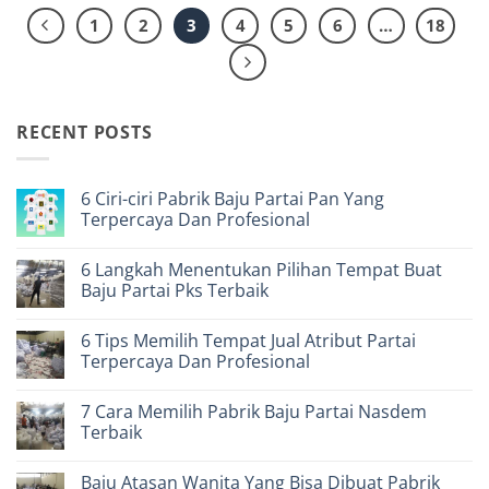
1
2
3
4
5
6
…
18
RECENT POSTS
6 Ciri-ciri Pabrik Baju Partai Pan Yang
Terpercaya Dan Profesional
No
Comments
6 Langkah Menentukan Pilihan Tempat Buat
on
6
Baju Partai Pks Terbaik
Ciri-
ciri
No
Pabrik
Comments
6 Tips Memilih Tempat Jual Atribut Partai
Baju
on
Partai
6
Terpercaya Dan Profesional
Pan
Langkah
Yang
Menentukan
No
Terpercaya
Pilihan
Comments
7 Cara Memilih Pabrik Baju Partai Nasdem
Dan
Tempat
on
Profesional
Buat
6
Terbaik
Baju
Tips
Partai
Memilih
No
Pks
Tempat
Comments
Baju Atasan Wanita Yang Bisa Dibuat Pabrik
Terbaik
Jual
on