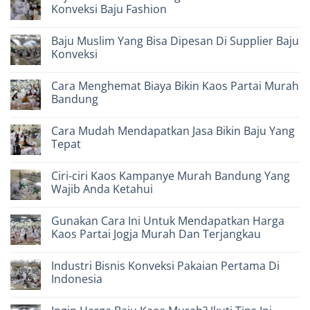
Atribut
7
Konveksi Baju Fashion
Partai
Cara
Terpercaya
Memilih
No
Dan
Pabrik
Comments
Baju Muslim Yang Bisa Dipesan Di Supplier Baju
Profesional
Baju
on
Partai
Baju
Konveksi
Nasdem
Atasan
Terbaik
Wanita
No
Yang
Comments
Cara Menghemat Biaya Bikin Kaos Partai Murah
Bisa
on
Dibuat
Baju
Bandung
Pabrik
Muslim
Konveksi
Yang
No
Baju
Bisa
Comments
Cara Mudah Mendapatkan Jasa Bikin Baju Yang
Fashion
Dipesan
on
Di
Cara
Tepat
Supplier
Menghemat
Baju
Biaya
No
Konveksi
Bikin
Comments
Ciri-ciri Kaos Kampanye Murah Bandung Yang
Kaos
on
Partai
Cara
Wajib Anda Ketahui
Murah
Mudah
Bandung
Mendapatkan
No
Jasa
Comments
Gunakan Cara Ini Untuk Mendapatkan Harga
Bikin
on
Baju
Ciri-
Kaos Partai Jogja Murah Dan Terjangkau
Yang
ciri
Tepat
Kaos
No
Kampanye
Comments
Industri Bisnis Konveksi Pakaian Pertama Di
Murah
on
Bandung
Gunakan
Indonesia
Yang
Cara
Wajib
Ini
No
Anda
Untuk
Comments