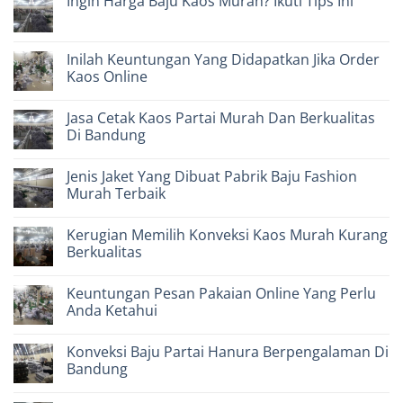
Ingin Harga Baju Kaos Murah? Ikuti Tips Ini
Ketahui
Mendapatkan
on
Harga
Industri
No
Kaos
Bisnis
Comments
Partai
Konveksi
on
Jogja
Pakaian
Ingin
Inilah Keuntungan Yang Didapatkan Jika Order
Murah
Pertama
Harga
Dan
Di
Kaos Online
Baju
Terjangkau
Indonesia
Kaos
No
Murah?
Comments
Ikuti
Jasa Cetak Kaos Partai Murah Dan Berkualitas
on
Tips
Inilah
Di Bandung
Ini
Keuntungan
Yang
No
Didapatkan
Comments
Jenis Jaket Yang Dibuat Pabrik Baju Fashion
Jika
on
Order
Jasa
Murah Terbaik
Kaos
Cetak
Online
Kaos
No
Partai
Comments
Kerugian Memilih Konveksi Kaos Murah Kurang
Murah
on
Dan
Jenis
Berkualitas
Berkualitas
Jaket
Di
Yang
No
Bandung
Dibuat
Comments
Keuntungan Pesan Pakaian Online Yang Perlu
Pabrik
on
Baju
Kerugian
Anda Ketahui
Fashion
Memilih
Murah
Konveksi
No
Terbaik
Kaos
Comments
Konveksi Baju Partai Hanura Berpengalaman Di
Murah
on
Kurang
Keuntungan
Bandung
Berkualitas
Pesan
Pakaian
No
Online
Comments