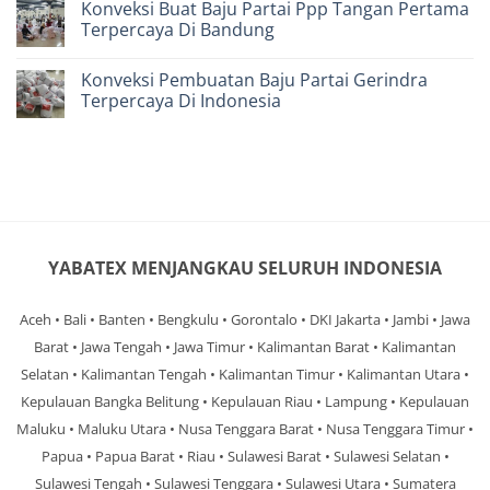
Konveksi Buat Baju Partai Ppp Tangan Pertama
Yang
on
Perlu
Konveksi
Terpercaya Di Bandung
Anda
Baju
Ketahui
Partai
No
Hanura
Comments
Konveksi Pembuatan Baju Partai Gerindra
Berpengalaman
on
Di
Konveksi
Terpercaya Di Indonesia
Bandung
Buat
Baju
No
Partai
Comments
Ppp
on
Tangan
Konveksi
Pertama
Pembuatan
Terpercaya
Baju
Di
Partai
Bandung
Gerindra
Terpercaya
Di
YABATEX MENJANGKAU SELURUH INDONESIA
Indonesia
Aceh • Bali • Banten • Bengkulu • Gorontalo • DKI Jakarta • Jambi • Jawa
Barat • Jawa Tengah • Jawa Timur • Kalimantan Barat • Kalimantan
Selatan • Kalimantan Tengah • Kalimantan Timur • Kalimantan Utara •
Kepulauan Bangka Belitung • Kepulauan Riau • Lampung • Kepulauan
Maluku • Maluku Utara • Nusa Tenggara Barat • Nusa Tenggara Timur •
Papua • Papua Barat • Riau • Sulawesi Barat • Sulawesi Selatan •
Sulawesi Tengah • Sulawesi Tenggara • Sulawesi Utara • Sumatera